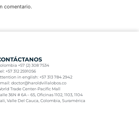
un comentario.
CONTÁCTANOS
olombia +57 (2) 308 7534
el: +57 312 2591056
ttention in english: +57 313 784 2942
mail: doctor@haroldvillalobos.co
orld Trade Center-Pacific Mall
alle 36N # 6A – 65, Oficinas 1102, 1103, 1104
ali, Valle Del Cauca, Colombia, Suramérica