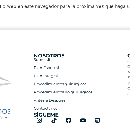
itio web en este navegador para la próxima vez que haga 
NOSOTROS
Sobre Mi
C
C
Plan Especial
A
Plan Integral
E
W
Procedimientos quirúrgicos
C
Procedimientos no quirúrgicos
C
Antes & Después
Contáctanos
SÍGUEME