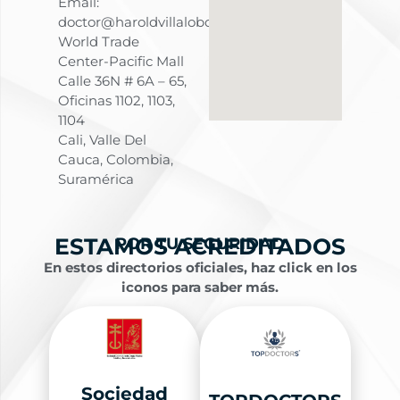
Email:
doctor@haroldvillalobos.co
World Trade
Center-Pacific Mall
Calle 36N # 6A – 65,
Oficinas 1102, 1103,
1104
Cali, Valle Del
Cauca, Colombia,
Suramérica
ESTAMOS ACREDITADOS
POR TU SEGURIDAD
En estos directorios oficiales, haz click en los
iconos para saber más.
Sociedad