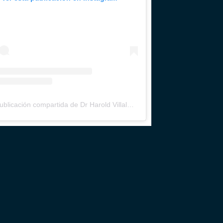
Una publicación compartida de Dr Harold Villalobos (@drharoldvillalobos)