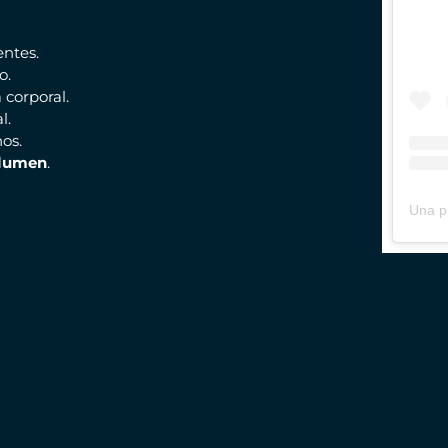
entes.
o.
 corporal.
l.
nos.
lumen
.