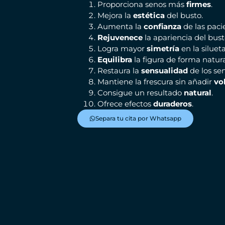
Proporciona senos más
firmes
.
Mejora la
estética
del busto.
Aumenta la
confianza
de las paci
Rejuvenece
la apariencia del bust
Logra mayor
simetría
en la silueta
Equilibra
la figura de forma natura
Restaura la
sensualidad
de los se
Mantiene la frescura sin añadir
vo
Consigue un resultado
natural
.
Ofrece efectos
duraderos
.
Separa tu cita por Whatsapp